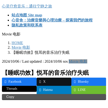
Skip
Skip
心灵疗愈音乐：通往宁静之旅
to
to
the
the
站点地图 Site map
content
Navigation
心音舎：治療音樂與心理治療 – 探索我們的旅程
隐私政策和联系表
Movie 电影
HOME
Movie 电影
【睡眠功效】悦耳的音乐治疗失眠
2024/10/06
/ Last updated :
2024/10/06
sos
Movie 电影
【睡眠功效】悦耳的音乐治疗失眠
Facebook
X
Bluesky
Threads
Hatena
LINE
Copy