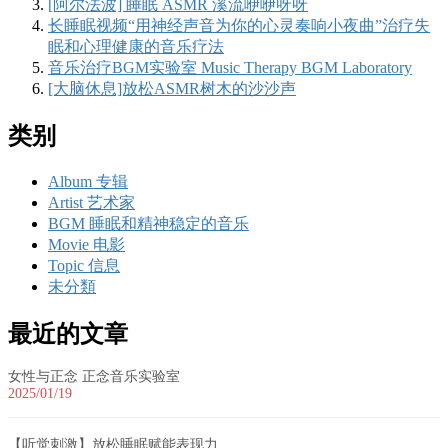
[阿尔法波] 睡眠 ASMR 溪流咿咿呀呀
长睡眠视频“用神经声音为你的心灵奏响小夜曲”治疗失
眠和心理健康的音乐疗法
音乐治疗BGM实验室 Music Therapy BGM Laboratory
[大脑休息]放松ASMR树木的沙沙声
类别
Album 专辑
Artist 艺术家
BGM 睡眠和精神稳定的音乐
Movie 电影
Topic 信息
未分類
最近的文章
女性与正念 正念音乐实验室
2025/01/19
【听觉刺激】放松睡眠赋能表现力