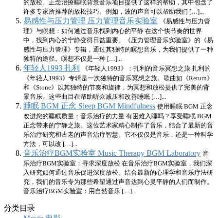
的放松。正念治療睡眠背景音乐项目提供了这样的帮助，其中包含了
许多专家所推荐的放松技巧。例如，波的声音可以帮助我们 […]...
易感性与压力管理 压力管理音乐实验室
《易感性与压力管
理》与瞑想：如何通过音乐找到内心的平静 在这个快节奏的世界
中，找到内心的宁静变得日益重要。《压力管理音乐实验室》的《易
感性与压力管理》专辑，通过其独特的瞑想音乐，为我们提供了一种
独特的途径。瞑想不仅是一种 […]...
年轻人1993 扎利
《年轻人1993》：扎利的音乐冥想之旅 扎利的
《年轻人1993》专辑是一次独特的音乐冥想之旅。歌曲如《Return》
和《Stone》以其独特的节奏和旋律，为冥想和放松提供了完美的背
景音乐。这些曲目在帮助听众减压和改善睡眠 […]...
睡眠 BGM 正念 Sleep BGM Mindfulness
使用睡眠 BGM 正念
改进您的睡眠质量：音乐治疗的力量 有困难入睡吗？享受睡眠 BGM
正念带来的宁静之旅。这位艺术家精心制作了音乐，结合了最新的音
乐治疗研究和古老的声音治疗智慧。它不仅仅是音乐，还是一种科学
方法，可以改 […]...
音乐治疗BGM实验室 Music Therapy BGM Laboratory
音
乐治疗BGM实验室：寻求深度放松 在音乐治疗BGM实验室，我们深
入研究如何通过音乐促进深度放松。结合最新的心理学和音乐疗法研
究，我们的音乐专为那些希望通过声音达到心灵平静的人们而制作。
音乐治疗BGM实验室：用自然音乐 […]...
分类目录