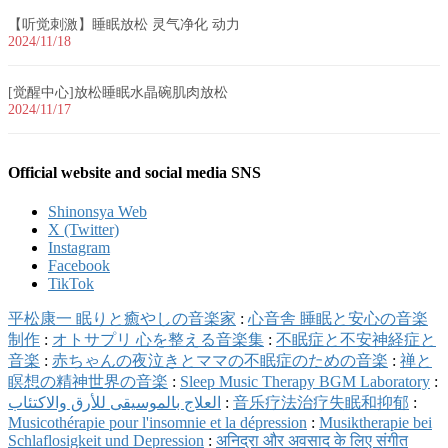
【听觉刺激】睡眠放松 灵气净化 动力
2024/11/18
[觉醒中心]放松睡眠水晶碗肌肉放松
2024/11/17
Official website and social media SNS
Shinonsya Web
X (Twitter)
Instagram
Facebook
TikTok
平松康一 眠りと癒やしの音楽家
:
心音舎 睡眠と安心の音楽
制作
:
オトサプリ 心を整える音楽集
:
不眠症と不安神経症と
音楽
:
赤ちゃんの夜泣きとママの不眠症のための音楽
:
禅と
瞑想の精神世界の音楽
:
Sleep Music Therapy BGM Laboratory
:
العلاج بالموسيقى للأرق والاكتئاب
:
音乐疗法治疗失眠和抑郁
:
Musicothérapie pour l'insomnie et la dépression
:
Musiktherapie bei
Schlaflosigkeit und Depression
:
अनिद्रा और अवसाद के लिए संगीत