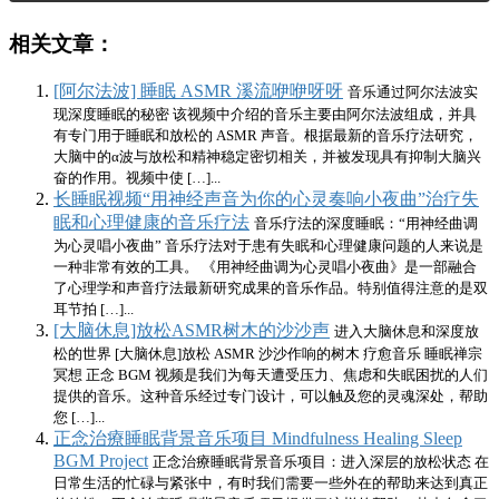
相关文章：
[阿尔法波] 睡眠 ASMR 溪流咿咿呀呀
音乐通过阿尔法波实
现深度睡眠的秘密 该视频中介绍的音乐主要由阿尔法波组成，并具
有专门用于睡眠和放松的 ASMR 声音。根据最新的音乐疗法研究，
大脑中的α波与放松和精神稳定密切相关，并被发现具有抑制大脑兴
奋的作用。视频中使 […]...
长睡眠视频“用神经声音为你的心灵奏响小夜曲”治疗失
眠和心理健康的音乐疗法
音乐疗法的深度睡眠：“用神经曲调
为心灵唱小夜曲” 音乐疗法对于患有失眠和心理健康问题的人来说是
一种非常有效的工具。 《用神经曲调为心灵唱小夜曲》是一部融合
了心理学和声音疗法最新研究成果的音乐作品。特别值得注意的是双
耳节拍 […]...
[大脑休息]放松ASMR树木的沙沙声
进入大脑休息和深度放
松的世界 [大脑休息]放松 ASMR 沙沙作响的树木 疗愈音乐 睡眠禅宗
冥想 正念 BGM 视频是我们为每天遭受压力、焦虑和失眠困扰的人们
提供的音乐。这种音乐经过专门设计，可以触及您的灵魂深处，帮助
您 […]...
正念治療睡眠背景音乐项目 Mindfulness Healing Sleep
BGM Project
正念治療睡眠背景音乐项目：进入深层的放松状态 在
日常生活的忙碌与紧张中，有时我们需要一些外在的帮助来达到真正