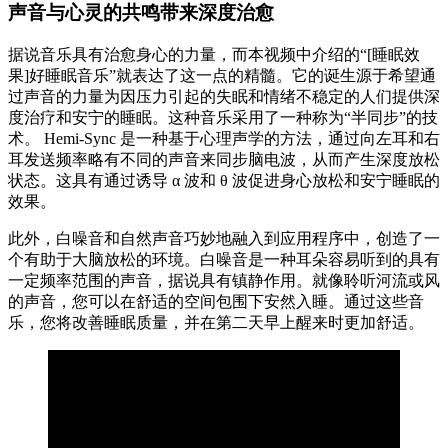
声音与心灵的共鸣带来深度治愈
据说音乐具有治愈身心的力量，而本视频中介绍的“[睡眠效
果]好睡眠音乐”就表达了这一点的精髓。它的诞生源于希望通
过声音的力量为因压力引起的失眠和情绪不稳定的人们提供深
度治疗和安宁的睡眠。这种音乐采用了一种称为“半同步”的技
术。 Hemi-Sync 是一种基于心理声学的方法，通过向左耳和右
耳发送频率略有不同的声音来同步脑电波，从而产生深度放松
状态。这具有通过诱导 α 波和 θ 波促进身心放松和安宁睡眠的
效果。
此外，白噪音和自然声音巧妙地融入到应用程序中，创造了一
个有助于大脑放松的环境。白噪音是一种耳朵容易听到的具有
一定频率范围的声音，据说具有镇静作用。就像聆听河流或风
的声音，您可以在舒适的空间包围下安然入睡。通过这些音
乐，您将改善睡眠质量，并在第二天早上醒来时更加舒适。