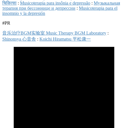
चिकित्सा
:
Musicoterapia para insônia e depressão
:
Музыкальная
терапия при бессоннице и депрессии
:
Musicoterapia para el
insomnio y la depresión
#PR
音乐治疗BGM实验室 Music Therapy BGM Laboratory
:
Shinonsya 心音舎
:
Koichi Hiramatsu 平松康一